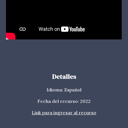
Detalles
Idioma: Español
Fecha del recurso: 20
22
Link para ingresar al recurso