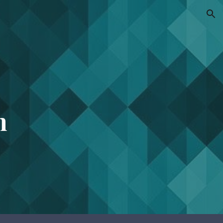
ion
h