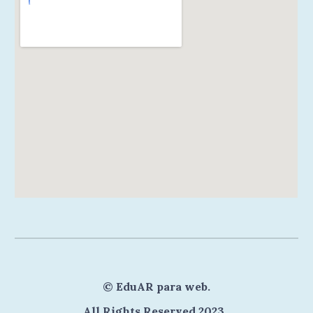
©
EduAR para web
.
All Rights Reserved 202
3
.